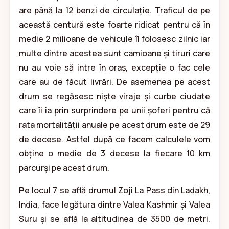
are până la 12 benzi de circulație. Traficul de pe
această centură este foarte ridicat pentru că în
medie 2 milioane de vehicule îl folosesc zilnic iar
multe dintre acestea sunt camioane și tiruri care
nu au voie să intre în oraș, excepție o fac cele
care au de făcut livrări. De asemenea pe acest
drum se regăsesc niște viraje și curbe ciudate
care îi ia prin surprindere pe unii șoferi pentru că
rata mortalității anuale pe acest drum este de 29
de decese. Astfel după ce facem calculele vom
obține o medie de 3 decese la fiecare 10 km
parcurși pe acest drum.
P
e locul 7 se află drumul Zoji La Pass din Ladakh,
India, face legătura dintre Valea Kashmir și Valea
Suru și se află la altitudinea de 3500 de metri.