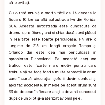
să le evitați.
C
u o rată anuală a mortalității de 1.4 decese la
fiecare 10 km se află autostrada I-4 din Florida,
SUA. Această autostradă este cunoscută ca
drumul spre Disneyland și chiar dacă sună plăcut
în realitate este foarte periculoasă. I-4 are o
lungime de 215 km, leagă orașele Tampa și
Orlando dar este cea mai periculoasă în
apropierea Disneyland. Pe această secțiune
traficul este foarte mare motiv pentru care
trebuie să se facă foarte multe reparații la drum
care încurcă circulația, șoferii devin confuzi și
apoi fac accidente. În medie pe acest drum sunt
33 de decese în fiecare an și a devenit cunoscut
după ce un pilot și-a aterizat avionul pe el.