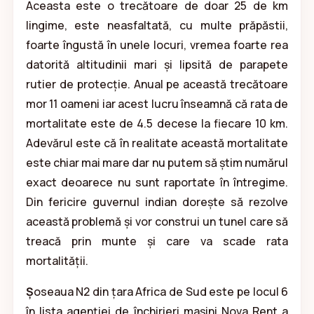
Aceasta este o trecătoare de doar 25 de km
lingime, este neasfaltată, cu multe prăpăstii,
foarte îngustă în unele locuri, vremea foarte rea
datorită altitudinii mari și lipsită de parapete
rutier de protecție. Anual pe această trecătoare
mor 11 oameni iar acest lucru înseamnă că rata de
mortalitate este de 4.5 decese la fiecare 10 km.
Adevărul este că în realitate această mortalitate
este chiar mai mare dar nu putem să știm numărul
exact deoarece nu sunt raportate în întregime.
Din fericire guvernul indian dorește să rezolve
această problemă și vor construi un tunel care să
treacă prin munte și care va scade rata
mortalității.
Ș
oseaua N2 din țara Africa de Sud este pe locul 6
în lista agenției de închirieri mașini Nova Rent a