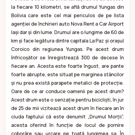
la fiecare 10 kilometri, se află drumul Yungas din
Bolivia care este cel mai periculos de pe lista
agenției de închirieri auto Nova Rent a Car Airport
Iași dar și din lume. Drumul are o lungime de 60 de
km și face legătura dintre capitala La Paz și orașul
Coroico din regiunea Yungas. Pe acest drum
înfricoșător se înregistrează 300 de decese în
fiecare an. Acesta este foarte îngust, are pante
foarte abrupte, este situat pe marginea stâncilor
și nu prea există parapete metalici de protecție.
Oare de ce ar conduce oamenii pe acest drum?
Acest drum este o senzație pentru bicicliști, în jur
de 25 de mii vizitează acest drum în fiecare an în
ciuda faptului că este denumit „Drumul Morții”,
acesta oferind în funcție de locul de pornire
coborâre sau urcare pe toată lungimea sa. În