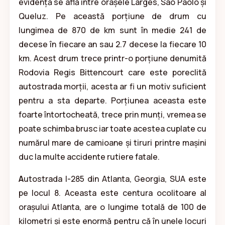
evidență se află între orașele Larges, Sao Paolo și
Queluz. Pe această porțiune de drum cu
lungimea de 870 de km sunt în medie 241 de
decese în fiecare an sau 2.7 decese la fiecare 10
km. Acest drum trece printr-o porțiune denumită
Rodovia Regis Bittencourt care este poreclită
autostrada morții, acesta ar fi un motiv suficient
pentru a sta departe. Porțiunea aceasta este
foarte întortocheată, trece prin munți, vremea se
poate schimba brusc iar toate acestea cuplate cu
numărul mare de camioane și tiruri printre mașini
duc la multe accidente rutiere fatale.
A
utostrada I-285 din Atlanta, Georgia, SUA este
pe locul 8. Aceasta este centura ocolitoare al
orașului Atlanta, are o lungime totală de 100 de
kilometri și este enormă pentru că în unele locuri