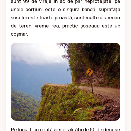
sunt 99 de viraje în ac de păr neprotejate, pe
unele porțiuni este o singură bandă, suprafața
șoselei este foarte proastă, sunt multe alunecări
de teren, vreme rea, practic șoseaua este un
coșmar.
P
e locul 1, cu o rată a mortalității de 50 de decese