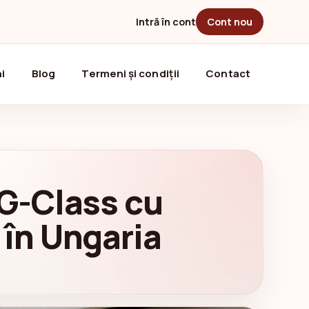
Intră în cont
Cont nou
i
Blog
Termeni și condiții
Contact
G-Class cu
 în Ungaria