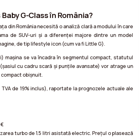
 Baby G-Class în România?
iața din România necesită o analiză clară a modului în care
ama de SUV-uri și a diferenței majore dintre un model
gine, de tip lifestyle icon (cum va fi Little G).
ri) mașina se va încadra în segmentul compact, statutul
(șasiul cu cadru scară și punțile avansate) vor atrage un
V compact obișnuit.
 TVA de 19% inclus), raportate la prognozele actuale ale
 €
rea turbo de 1.5 litri asistată electric. Prețul o plasează