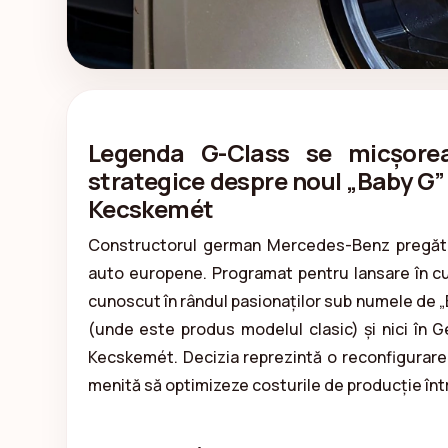
Legenda G-Class se micșorea
strategice despre noul „Baby G” ș
Kecskemét
Constructorul german Mercedes-Benz pregăteș
auto europene. Programat pentru lansare în cur
cunoscut în rândul pasionaților sub numele de „Ba
(unde este produs modelul clasic) și nici în Ger
Kecskemét. Decizia reprezintă o reconfigurare 
menită să optimizeze costurile de producție în