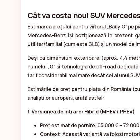
Cât va costa noul SUV Mercedes
Estimarea prețului pentru viitorul „Baby G” pe p
Mercedes-Benz își poziționează în prezent g
utilitar/familial (cum este GLB) și un model de ima
Deși ca dimensiuni exterioare (aprox. 4,4 met
numelui „G” și tehnologia de off-road dedicată 
tarif considerabil mai mare decât cel al unui SU
Estimările de preț pentru piața din România (cu
analiștilor europeni, arată astfel:
1. Versiunea de intrare: Hibrid (MHEV / PHEV)
Preț estimat de pornire: 65.000 € – 72.000
Context: Această variantă va folosi motoriza