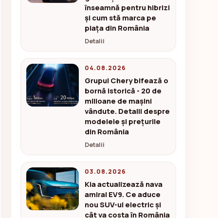
înseamnă pentru hibrizi
și cum stă marca pe
piața din România
Detalii
04.08.2026
Grupul Chery bifează o
bornă istorică - 20 de
milioane de mașini
vândute. Detalii despre
modelele și prețurile
din România
Detalii
03.08.2026
Kia actualizează nava
amiral EV9. Ce aduce
nou SUV-ul electric și
cât va costa în România