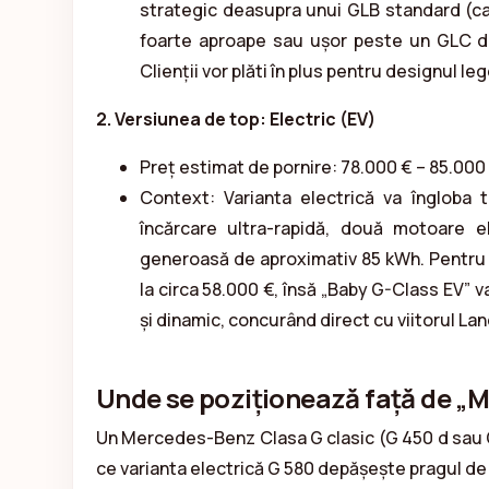
strategic deasupra unui GLB standard (ca
foarte aproape sau ușor peste un GLC de
Clienții vor plăti în plus pentru designul le
2. Versiunea de top: Electric (EV)
Preț estimat de pornire: 78.000 € – 85.000
Context: Varianta electrică va îngloba 
încărcare ultra-rapidă, două motoare el
generoasă de aproximativ 85 kWh. Pentru
la circa 58.000 €, însă „Baby G-Class EV” v
și dinamic, concurând direct cu viitorul La
Unde se poziționează față de „M
Un Mercedes-Benz Clasa G clasic (G 450 d sau G
ce varianta electrică G 580 depășește pragul de