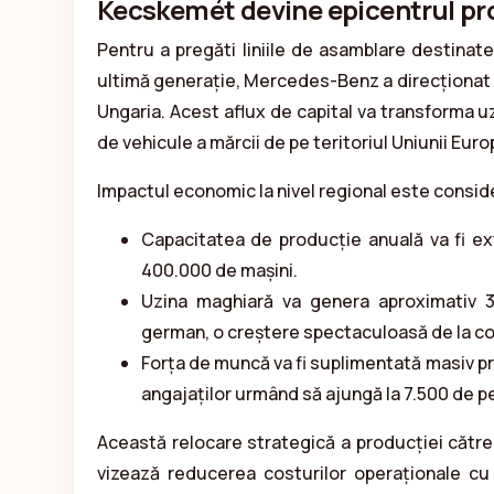
Kecskemét devine epicentrul pr
Pentru a pregăti liniile de asamblare destinate
ultimă generație, Mercedes-Benz a direcționat o
Ungaria. Acest aflux de capital va transforma 
de vehicule a mărcii de pe teritoriul Uniunii Eur
Impactul economic la nivel regional este conside
Capacitatea de producție anuală va fi ex
400.000 de mașini.
Uzina maghiară va genera aproximativ 3
german, o creștere spectaculoasă de la co
Forța de muncă va fi suplimentată masiv pri
angajaților urmând să ajungă la 7.500 de p
Această relocare strategică a producției cătr
vizează reducerea costurilor operaționale cu