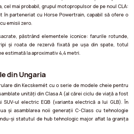
a, cel mai probabil, grupul motopropulsor de pe noul CLA:
at în parteneriat cu Horse Powertrain, capabil să ofere o
 cu emisii zero.
acrate, păstrând elementele iconice: farurile rotunde,
pi și roata de rezervă fixată pe ușa din spate, totul
ime estimată la aproximativ 4,4 metri.
ile din Ungaria
 rulare din Kecskemét cu o serie de modele cheie pentru
mblate unități din Clasa A (al cărei ciclu de viață a fost
i SUV-ul electric EQB (varianta electrică a lui GLB). În
lua și asamblarea noii generații C-Class cu tehnologie
ndu-și statutul de hub tehnologic major aflat la granița