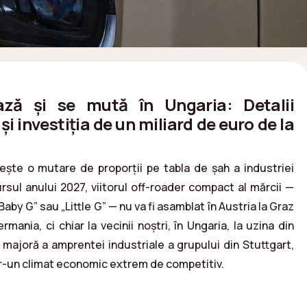
ză și se mută în Ungaria: Detalii
i investiția de un miliard de euro de la
te o mutare de proporții pe tabla de șah a industriei
sul anului 2027, viitorul off-roader compact al mărcii —
by G” sau „Little G” — nu va fi asamblat în Austria la Graz
mania, ci chiar la vecinii noștri, în Ungaria, la uzina din
majoră a amprentei industriale a grupului din Stuttgart,
tr-un climat economic extrem de competitiv.