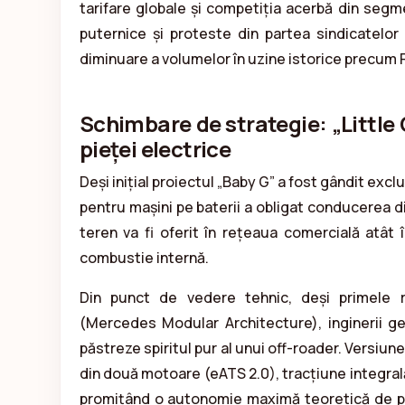
tarifare globale și competiția acerbă din segme
puternice și proteste din partea sindicatelo
diminuare a volumelor în uzine istorice precum 
Schimbare de strategie: „Little
pieței electrice
Deși inițial proiectul „Baby G” a fost gândit exclu
pentru mașini pe baterii a obligat conducerea di
teren va fi oferit în rețeaua comercială atât î
combustie internă.
Din punct de vedere tehnic, deși primele 
(Mercedes Modular Architecture), inginerii ge
păstreze spiritul pur al unui off-roader. Versiu
din două motoare (eATS 2.0), tracțiune integral
promițând o autonomie maximă teoretică de pân