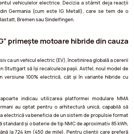
ntul vehiculelor electrice. Decizia a stârnit deja reacții
r din Germania (cum este IG Metall), care se tem de o
Rastatt, Bremen sau Sindelfingen.
 G” primește motoare hibride din cauza
siv ca un vehicul electric (EV), încetinirea globală a cererii
n Stuttgart să își recalculeze pașii. Astfel, noul model de
n versiune 100% electrică, cât și în variante hibride cu
rapoarte indicau utilizarea platformei modulare MMA
rmani au optat pentru o arhitectură unică, capabilă să
nea electrică va beneficia de un sistem de propulsie format
ă standard și o baterie de tip NMC de aproximativ 85 kWh,
ă la 724 km (450 de mile). Pentru clienții care preferă