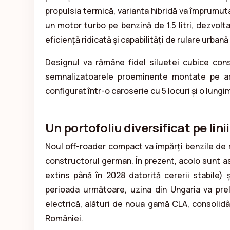
propulsia termică, varianta hibridă va împrumut
un motor turbo pe benzină de 1.5 litri, dezvolt
eficiență ridicată și capabilități de rulare urbană
Designul va rămâne fidel siluetei cubice cons
semnalizatoarele proeminente montate pe ari
configurat într-o caroserie cu 5 locuri și o lung
Un portofoliu diversificat pe lini
Noul off-roader compact va împărți benzile de
constructorul german. În prezent, acolo sunt asa
extins până în 2028 datorită cererii stabile) ș
perioada următoare, uzina din Ungaria va pre
electrică, alături de noua gamă CLA, consolidâ
României.