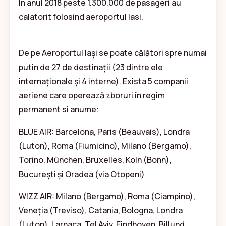
In anul 2018 peste 1.300.000 de pasageri au
calatorit folosind aeroportul Iasi.
De pe Aeroportul Iași se poate călători spre numai
putin de 27 de destinații (23 dintre ele
internaționale și 4 interne). Exista 5 companii
aeriene care operează zboruri în regim
permanent si anume:
BLUE AIR: Barcelona, Paris (Beauvais), Londra
(Luton), Roma (Fiumicino), Milano (Bergamo),
Torino, München, Bruxelles, Koln (Bonn),
București și Oradea (via Otopeni)
WIZZ AIR: Milano (Bergamo), Roma (Ciampino),
Veneția (Treviso), Catania, Bologna, Londra
(Luton), Larnaca, Tel Aviv, Eindhoven, Billund,