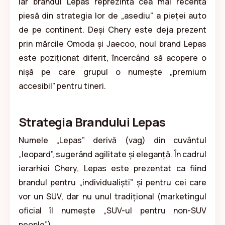
iar brandul Lepas reprezintă cea mai recentă
piesă din strategia lor de „asediu” a pieței auto
de pe continent. Deși Chery este deja prezent
prin mărcile Omoda și Jaecoo, noul brand Lepas
este poziționat diferit, încercând să acopere o
nișă pe care grupul o numește „premium
accesibil” pentru tineri.
Strategia Brandului Lepas
Numele „Lepas” derivă (vag) din cuvântul
„leopard”, sugerând agilitate și eleganță. În cadrul
ierarhiei Chery, Lepas este prezentat ca fiind
brandul pentru „individualiști” și pentru cei care
vor un SUV, dar nu unul tradițional (marketingul
oficial îl numește „SUV-ul pentru non-SUV
people”).