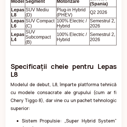
Model
Segment
Motorizare
(Spania)
Lepas
SUV Mediu
Plug-in Hybrid
Q2 2026
L8
(D)
(PHEV)
Lepas
SUV Compact
100% Electric /
Semestrul 2,
L6
(C)
Hybrid
2026
SUV
Lepas
100% Electric /
Semestrul 2,
Subcompact
L4
Hybrid
2026
(B)
Specificații cheie pentru Lepas
L8
Modelul de debut, L8, împarte platforma tehnică
cu modele consacrate ale grupului (cum ar fi
Chery Tiggo 8), dar vine cu un pachet tehnologic
superior:
Sistem Propulsie: „Super Hybrid System”