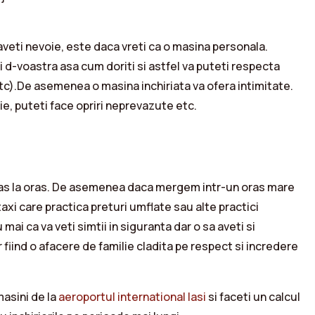
aveti nevoie, este daca vreti ca o masina personala.
ti d-voastra asa cum doriti si astfel va puteti respecta
tc).De asemenea o masina inchiriata va ofera intimitate.
ie, puteti face opriri neprevazute etc.
 oras la oras. De asemenea daca mergem intr-un oras mare
 taxi care practica preturi umflate sau alte practici
 mai ca va veti simtii in siguranta dar o sa aveti si
 fiind o afacere de familie cladita pe respect si incredere
masini de la
aeroportul international Iasi
si faceti un calcul