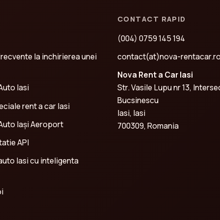
CONTACT RAPID
(004) 0759 145 194
frecvente la inchirierea unei
contact(at)nova-rentacar.r
Nova Rent a Car Iasi
Auto Iasi
Str. Vasile Lupu nr 13, Interse
Bucsinescu
ciale rent a car Iasi
Iasi, Iasi
 Auto Iași Aeroport
700309, Romania
atie API
 auto Iasi cu inteligenta
i