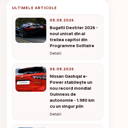
ULTIMELE ARTICOLE
08.08.2026
Bugatti Destrier 2026 -
noul unicat din al
treilea capitol din
Programme Solitaire
Detalii
06.08.2026
Nissan Qashqai e-
Power stabilește un
nou record mondial
Guinness de
autonomie - 1.980 km
cu un singur plin
Detalii