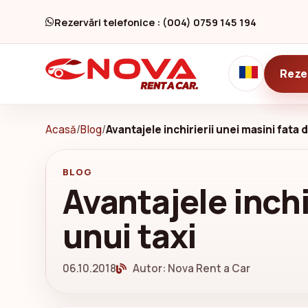
Rezervări telefonice : (004) 0759 145 194
Reze
Acasă
/
Blog
/
Avantajele inchirierii unei masini fata 
BLOG
Avantajele inchi
unui taxi
06.10.2018
Autor: Nova Rent a Car