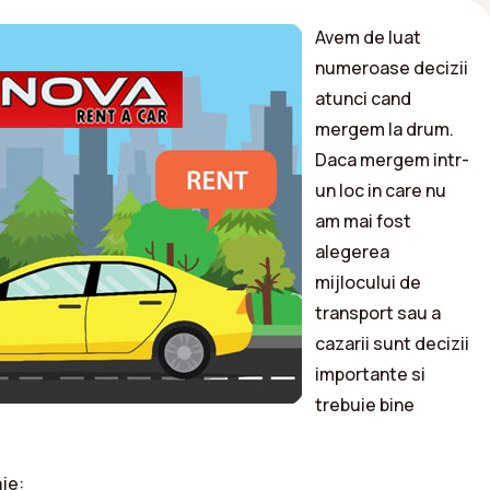
Avem de luat
numeroase decizii
atunci cand
mergem la drum.
Daca mergem intr-
un loc in care nu
am mai fost
alegerea
mijlocului de
transport sau a
cazarii sunt decizii
importante si
trebuie bine
je: