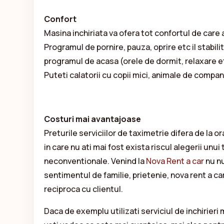
Confort
Masina inchiriata va ofera tot confortul de care 
Programul de pornire, pauza, oprire etc il stabili
programul de acasa (orele de dormit, relaxare e
Puteti calatorii cu copii mici, animale de compan
Costuri mai avantajoase
Preturile serviciilor de taximetrie difera de la
in care nu ati mai fost exista riscul alegerii unui
neconventionale. Venind la
Nova Rent a car
nu nu
sentimentul de familie, prietenie, nova rent a car
reciproca cu clientul.
Daca de exemplu utilizati serviciul de inchirieri 