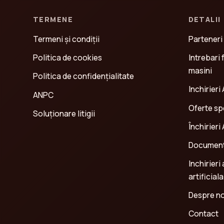
TERMENE
DETALII
Termeni și condiții
Parteneri
Politica de cookies
Intrebari 
masini
Politica de confidenţialitate
Inchirieri 
ANPC
Oferte spe
Soluționare litigii
Închirieri
Document
Inchirieri
artificiala
Despre no
Contact