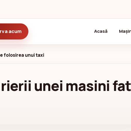
(current)
rva acum
Acasă
Mașin
de folosirea unui taxi
rierii unei masini fa