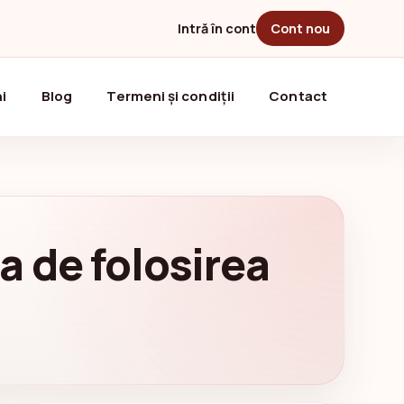
Intră în cont
Cont nou
i
Blog
Termeni și condiții
Contact
ta de folosirea