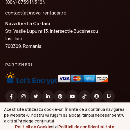
(004) 0759 145 194
contact(at)nova-rentacar.ro
Nova Rent a Car Iasi
Str. Vasile Lupu nr 13, Intersectie Bucsinescu
Iasi, Iasi
700309, Romania
PARTENERI
Acest site utilizează cookie-uri. Înainte de a continua navigarea
pe website-ul nostru vă rugăm să alocați timpul necesar pentru
a citi și înțelege conținutul
Politicii de Cookie
si al
Politicii de confidentialitate
.