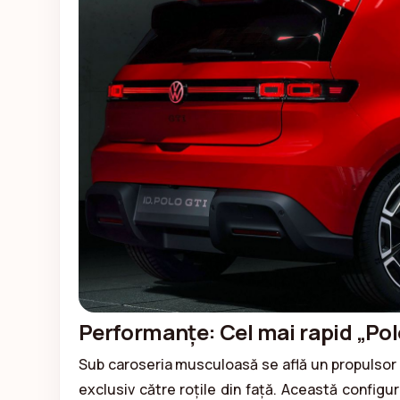
Performanțe: Cel mai rapid „Po
Sub caroseria musculoasă se află un propulsor e
exclusiv către roțile din față. Această configu