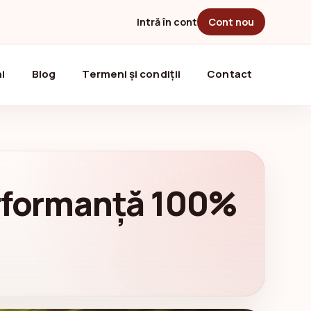
Intră în cont
Cont nou
i
Blog
Termeni și condiții
Contact
erformanță 100%
l