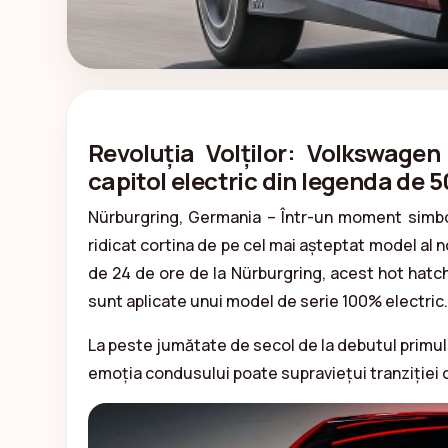
Revoluția Volților: Volkswagen
capitol electric din legenda de 5
Nürburgring, Germania – Într-un moment simboli
ridicat cortina de pe cel mai așteptat model al no
de 24 de ore de la Nürburgring, acest hot hatch
sunt aplicate unui model de serie 100% electric.
La peste jumătate de secol de la debutul primu
emoția condusului poate supraviețui tranziției c