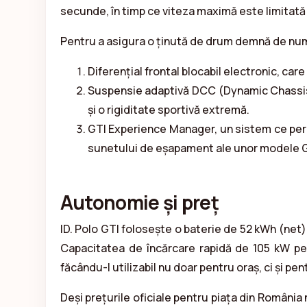
secunde, în timp ce viteza maximă este limitată 
Pentru a asigura o ținută de drum demnă de nume
Diferențial frontal blocabil electronic, car
Suspensie adaptivă DCC (Dynamic Chassis C
și o rigiditate sportivă extremă.
GTI Experience Manager, un sistem ce perm
sunetului de eșapament ale unor modele GT
Autonomie și preț
ID. Polo GTI folosește o baterie de 52 kWh (net
Capacitatea de încărcare rapidă de 105 kW pe
făcându-l utilizabil nu doar pentru oraș, ci și 
Deși prețurile oficiale pentru piața din România