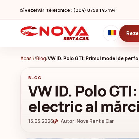
Rezervări telefonice : (004) 0759 145 194
Reze
Acasă
/
Blog
/
VW ID. Polo GTI: Primul model de perfor
BLOG
VW ID. Polo GTI
electric al mărci
15.05.2026
Autor: Nova Rent a Car