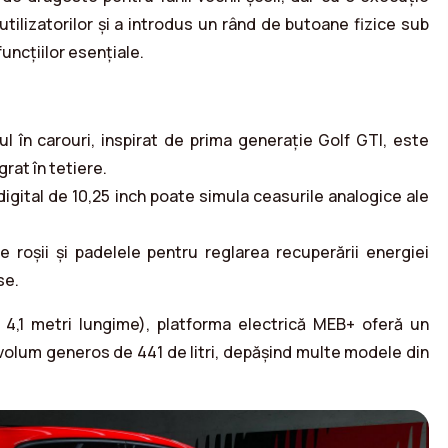
utilizatorilor și a introdus un rând de butoane fizice sub
funcțiilor esențiale.
ul în carouri, inspirat de prima generație Golf GTI, este
rat în tetiere.
digital de 10,25 inch poate simula ceasurile analogice ale
e roșii și padelele pentru reglarea recuperării energiei
se.
 4,1 metri lungime), platforma electrică MEB+ oferă un
n volum generos de 441 de litri, depășind multe modele din