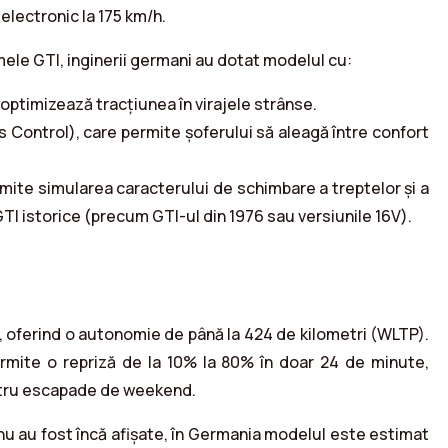
electronic la 175 km/h.
le GTI, inginerii germani au dotat modelul cu:
e optimizează tracțiunea în virajele strânse.
ontrol), care permite șoferului să aleagă între confort
ite simularea caracterului de schimbare a treptelor și a
I istorice (precum GTI-ul din 1976 sau versiunile 16V).
), oferind o autonomie de până la 424 de kilometri (WLTP).
rmite o repriză de la 10% la 80% în doar 24 de minute,
pentru escapade de weekend.
 nu au fost încă afișate, în Germania modelul este estimat