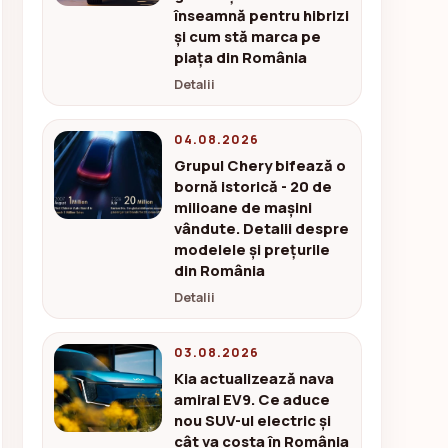
înseamnă pentru hibrizi
și cum stă marca pe
piața din România
Detalii
04.08.2026
Grupul Chery bifează o
bornă istorică - 20 de
milioane de mașini
vândute. Detalii despre
modelele și prețurile
din România
Detalii
03.08.2026
Kia actualizează nava
amiral EV9. Ce aduce
nou SUV-ul electric și
cât va costa în România