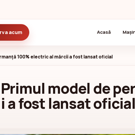
(current)
rva acum
Acasă
Mașin
manță 100% electric al mărcii a fost lansat oficial
: Primul model de p
i a fost lansat oficia