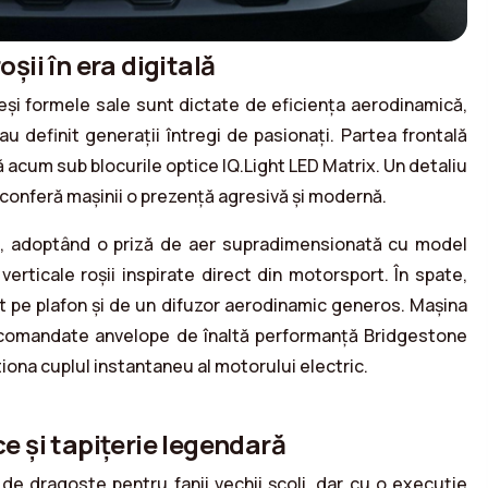
oșii în era digitală
eși formele sale sunt dictate de eficiența aerodinamică,
u definit generații întregi de pasionați. Partea frontală
 acum sub blocurile optice IQ.Light LED Matrix. Un detaliu
 îi conferă mașinii o prezență agresivă și modernă.
ă, adoptând o priză de aer supradimensionată cu model
rticale roșii inspirate direct din motorsport. În spate,
 pe plafon și de un difuzor aerodinamic generos. Mașina
fi comandate anvelope de înaltă performanță Bridgestone
iona cuplul instantaneu al motorului electric.
ce și tapițerie legendară
 de dragoste pentru fanii vechii școli, dar cu o execuție