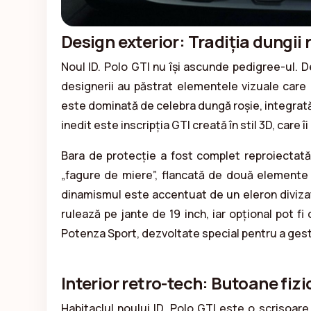
Design exterior: Tradiția dungii r
Noul ID. Polo GTI nu își ascunde pedigree-ul. D
designerii au păstrat elementele vizuale care a
este dominată de celebra dungă roșie, integrată
inedit este inscripția GTI creată în stil 3D, care
Bara de protecție a fost complet reproiectat
„fagure de miere”, flancată de două elemente ve
dinamismul este accentuat de un eleron divizat
rulează pe jante de 19 inch, iar opțional pot 
Potenza Sport, dezvoltate special pentru a gest
Interior retro-tech: Butoane fizi
Habitaclul noului ID. Polo GTI este o scrisoare