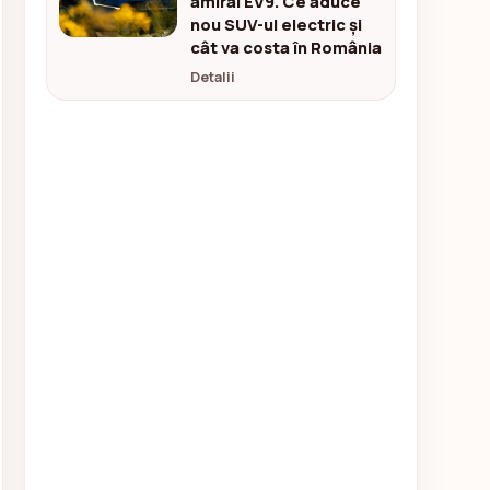
amiral EV9. Ce aduce
nou SUV-ul electric și
cât va costa în România
Detalii