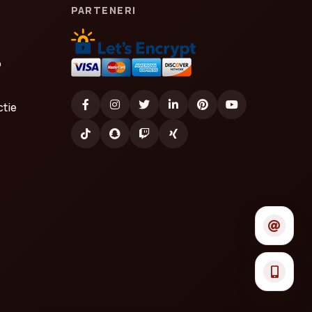
PARTENERI
o
ctie