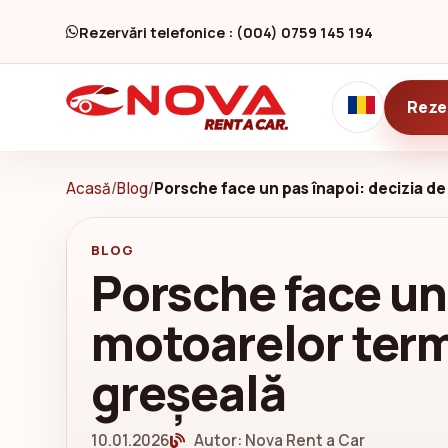
Rezervări telefonice : (004) 0759 145 194
Reze
Acasă
/
Blog
/
Porsche face un pas înapoi: decizia de
BLOG
Porsche face un 
motoarelor term
greșeală
10.01.2026
Autor: Nova Rent a Car