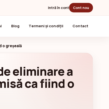
Intră în cont
Cont nou
i
Blog
Termeni și condiții
Contact
d o greșeală
de eliminare a
isă ca fiind o