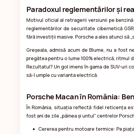
Paradoxul reglementărilor și rea
Motivul oficial al retragerii versiunii pe benzi
reglementărilor de securitate cibernetică GSR2
fără investiții masive. Porsche a ales atunci să 
Greșeala, admisă acum de Blume, nu a fost nea
pregătea pentru o lume 100% electrică, ritmul de 
Rezultatul? Un gol imens în gama de SUV-uri com
să-l umple cu varianta electrică.
Porsche Macan în România: Benz
În România, situația reflectă fidel reticența e
fost ani de zile „pâinea și untul” centrelor Pors
Cererea pentru motoare termice: Pe piața 