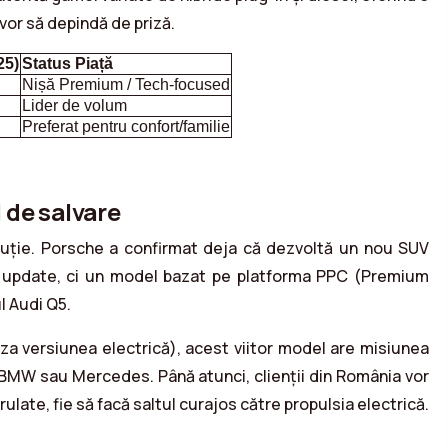
 vor să depindă de priză.
25)
Status Piață
Nișă Premium / Tech-focused
Lider de volum
Preferat pentru confort/familie
 de salvare
luție. Porsche a confirmat deja că dezvoltă un nou SUV
u update, ci un model bazat pe platforma PPC (Premium
l Audi Q5.
za versiunea electrică), acest viitor model are misiunea
ea BMW sau Mercedes. Până atunci, clienții din România vor
ulate, fie să facă saltul curajos către propulsia electrică.