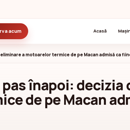
(current)
rva acum
Acasă
Mașin
 eliminare a motoarelor termice de pe Macan admisă ca fiin
pas înapoi: decizia 
ice de pe Macan adm