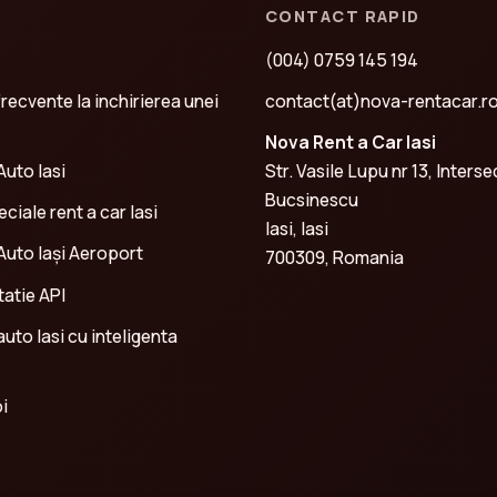
CONTACT RAPID
(004) 0759 145 194
frecvente la inchirierea unei
contact(at)nova-rentacar.r
Nova Rent a Car Iasi
Auto Iasi
Str. Vasile Lupu nr 13, Interse
Bucsinescu
ciale rent a car Iasi
Iasi, Iasi
 Auto Iași Aeroport
700309, Romania
atie API
 auto Iasi cu inteligenta
i