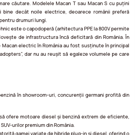
 mare căutare. Modelele Macan T sau Macan S cu puțini
i bine decât noile electrice, deoarece românii preferă
 pentru drumuri lungi.
ehnic este o capodoperă (arhitectura PPE la 800V permite
lovește de infrastructura încă deficitară din România. În
e Macan electric în România au fost susținute în principal
y adopters”, dar nu au reușit să egaleze volumele pe care
enzină în showroom-uri, concurenții germani profită din
ă ofere motoare diesel și benzină extrem de eficiente,
 SUV-urilor premium din România.
ită gamei variate de hibride plug-in și diesel, oferind o