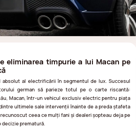
e eliminarea timpurie a lui Macan pe
că
absolut al electrificării în segmentul de lux. Succesul
orului german să parieze totul pe o carte riscantă:
u, Macan, într-un vehicul exclusiv electric pentru piața
intre ultimele sale intervenții înainte de a preda ștafeta
recunoscut ceea ce mulți fani și dealeri șopteau deja pe
 o decizie prematură.