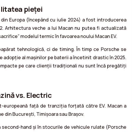
litatea pieței
nă din Europa (începând cu iulie 2024) a fost introducerea
. Arhitectura veche a lui Macan nu putea fi actualizată
„sacrifice” modelul termic în favoarea noului Macan EV.
părat tehnologică, ci de timing. În timp ce Porsche se
adopție al mașinilor pe baterii a încetinit drastic în 2025.
pacte pe care clienții tradiționali nu sunt încă pregătiți
ină vs. Electric
st-europeană față de tranziția forțată către EV. Macan a
che din București, Timișoara sau Brașov.
second-hand și în stocurile de vehicule rulate (Porsche