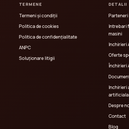
TERMENE
DETALII
Termeni și condiții
Parteneri
Politica de cookies
Intrebari 
masini
Politica de confidenţialitate
Inchirieri 
ANPC
Oferte spe
Soluționare litigii
Închirieri
Document
Inchirieri
artificiala
Despre no
Contact
Blog