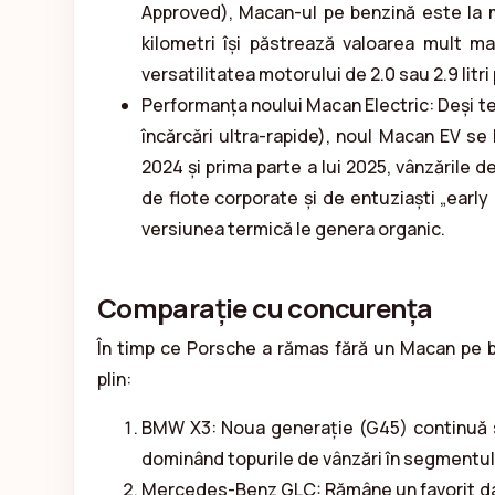
Approved), Macan-ul pe benzină este la
kilometri își păstrează valoarea mult ma
versatilitatea motorului de 2.0 sau 2.9 litri
Performanța noului Macan Electric: Deși t
încărcări ultra-rapide), noul Macan EV se 
2024 și prima parte a lui 2025, vânzările d
de flote corporate și de entuziaști „earl
versiunea termică le genera organic.
Comparație cu concurența
În timp ce Porsche a rămas fără un Macan pe b
plin:
BMW X3: Noua generație (G45) continuă s
dominând topurile de vânzări în segmentul
Mercedes-Benz GLC: Rămâne un favorit dator