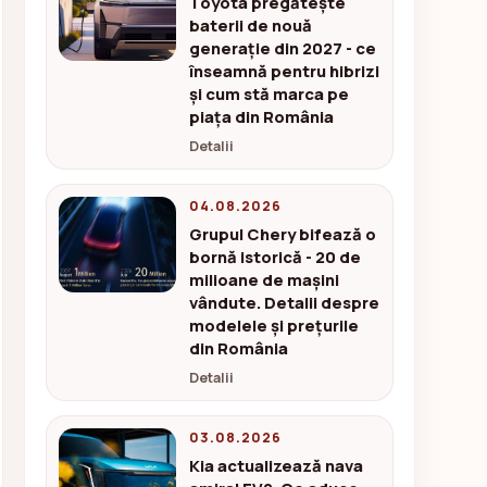
Toyota pregătește
baterii de nouă
generație din 2027 - ce
înseamnă pentru hibrizi
și cum stă marca pe
piața din România
Detalii
04.08.2026
Grupul Chery bifează o
bornă istorică - 20 de
milioane de mașini
vândute. Detalii despre
modelele și prețurile
din România
Detalii
03.08.2026
Kia actualizează nava