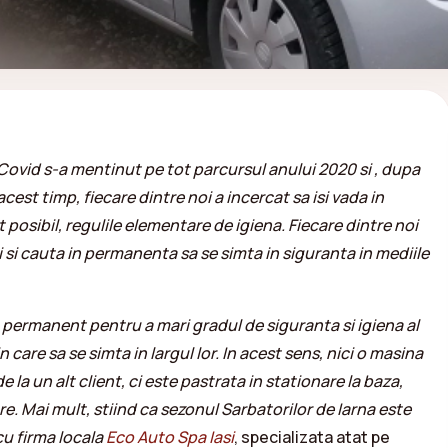
id s-a mentinut pe tot parcursul anului 2020 si , dupa
cest timp, fiecare dintre noi a incercat sa isi vada in
 posibil, regulile elementare de igiena. Fiecare dintre noi
ei si cauta in permanenta sa se simta in siguranta in mediile
permanent pentru a mari gradul de siguranta si igiena al
in care sa se simta in largul lor. In acest sens, nici o masina
de la un alt client, ci este pastrata in stationare la baza,
re. Mai mult, stiind ca sezonul Sarbatorilor de Iarna este
cu firma locala
Eco Auto Spa Iasi
, specializata atat pe