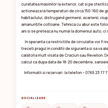
curatatea masinilor la exterior, cat si pe sterili
actioneaza la temperaturi de circa 150-160 de gr
habitaclului, distrugand germenii, acarienii, ciup
amanuntite cotloane. Tehnica cu abur este folos
ani si se preteaza nu numai la domeniul auto, ci si
In speranta ca restrictiile de circulatie vor fi i
treceti pragul in conditii de siguranta si sa va a
calatoria mult visata de Craciun sau Revelion. 
calcul ca dupa data de 18-20 decembrie, sansele 
Informatii si rezervari: la telefon – 0765 23 77 7
SOCIALIZARE