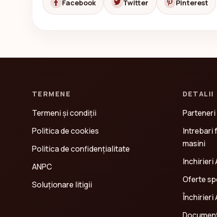
Facebook
Twitter
Pinterest
TERMENE
DETALII
Termeni și condiții
Parteneri
Politica de cookies
Intrebari 
masini
Politica de confidenţialitate
Inchirieri 
ANPC
Oferte spe
Soluționare litigii
Închirieri
Document