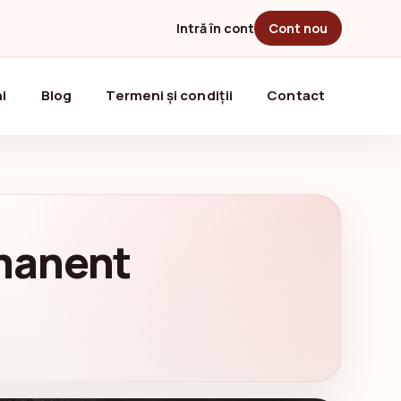
Intră în cont
Cont nou
i
Blog
Termeni și condiții
Contact
manent