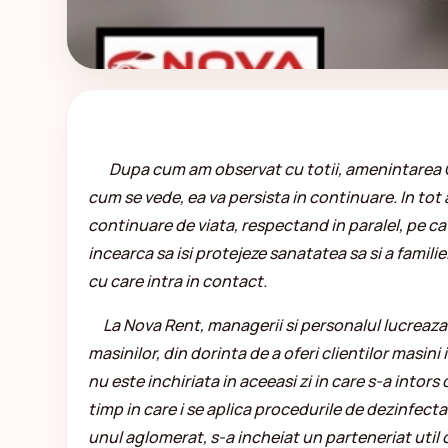
Dupa cum am observat cu totii, amenintarea Cov
cum se vede, ea va persista in continuare. In tot a
continuare de viata, respectand in paralel, pe cat
incearca sa isi protejeze sanatatea sa si a famili
cu care intra in contact.
La Nova Rent, managerii si personalul lucreaza 
masinilor, din dorinta de a oferi clientilor masini 
nu este inchiriata in aceeasi zi in care s-a intors 
timp in care i se aplica procedurile de dezinfecta
unul aglomerat, s-a incheiat un parteneriat util 