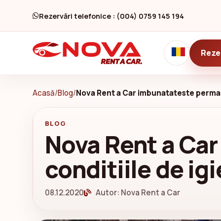
Rezervări telefonice : (004) 0759 145 194
Reze
Acasă
/
Blog
/
Nova Rent a Car imbunatateste perman
BLOG
Nova Rent a Ca
conditiile de ig
08.12.2020
Autor: Nova Rent a Car