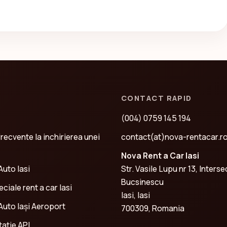
CONTACT RAPID
(004) 0759 145 194
frecvente la inchirierea unei
contact(at)nova-rentacar.r
Nova Rent a Car Iasi
Auto Iasi
Str. Vasile Lupu nr 13, Interse
Bucsinescu
ciale rent a car Iasi
Iasi, Iasi
 Auto Iași Aeroport
700309, Romania
atie API