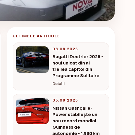
ULTIMELE ARTICOLE
08.08.2026
Bugatti Destrier 2026 -
noul unicat din al
treilea capitol din
Programme Solitaire
Detalii
06.08.2026
Nissan Qashqai e-
Power stabilește un
nou record mondial
Guinness de
autonomie - 1.980 km