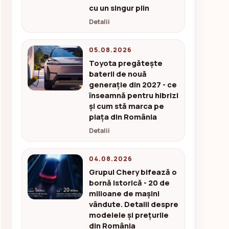
cu un singur plin
Detalii
05.08.2026
Toyota pregătește
baterii de nouă
generație din 2027 - ce
înseamnă pentru hibrizi
și cum stă marca pe
piața din România
Detalii
04.08.2026
Grupul Chery bifează o
bornă istorică - 20 de
milioane de mașini
vândute. Detalii despre
modelele și prețurile
din România