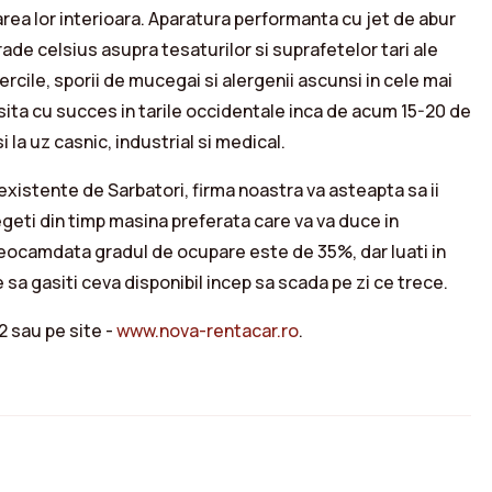
zarea lor interioara. Aparatura performanta cu jet de abur
ade celsius asupra tesaturilor si suprafetelor tari ale
ercile, sporii de mucegai si alergenii ascunsi in cele mai
ita cu succes in tarile occidentale inca de acum 15-20 de
 la uz casnic, industrial si medical.
nexistente de Sarbatori, firma noastra va asteapta sa ii
legeti din timp masina preferata care va va duce in
Deocamdata gradul de ocupare este de 35%, dar luati in
sa gasiti ceva disponibil incep sa scada pe zi ce trece.
2 sau pe site -
www.nova-rentacar.ro
.