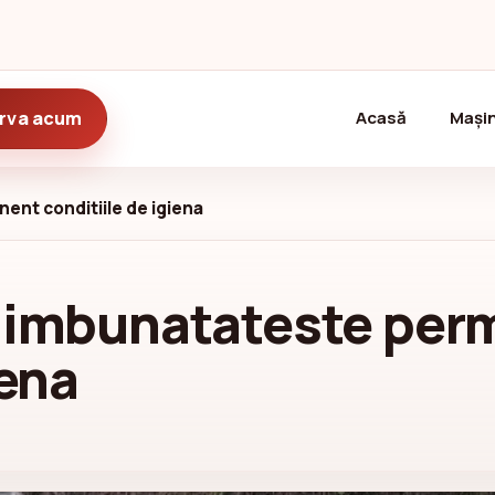
(current)
rva acum
Acasă
Mașin
ent conditiile de igiena
r imbunatateste per
iena