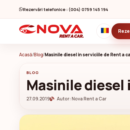
Rezervări telefonice : (004) 0759 145 194
Reze
Acasă
/
Blog
/
Masinile diesel in serviciile de Rent a c
BLOG
Masinile diesel i
27.09.2019
Autor: Nova Rent a Car