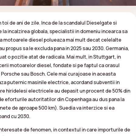
oi de ani de zile. Inca de la scandalul Dieselgate si
e la incalzirea globala, specialistii in domeniu incearca sa
 ca motoarele diesel polueaza mai mult decat celelalte
au propus sa le excluda pana in 2025 sau 2030. Germania,
t o pozitie atat de radicala. Mai mult, in Stuttgart, in
erii motoarelor diesel, fondate si pe faptul ca orasul
 Porsche sau Bosch. Cele mai curajoase in aceasta
a puternic masinile electrice, acordand subventii in
are hiridelesi electricele au depasit un procent de 50% din
de eforturile autoritatilor din Copenhaga au dus pana la
tinete de aproape 500 km). Suedia va interzice si ea
pand cu 2030.
 interesate de fenomen, in contextul in care importurile de