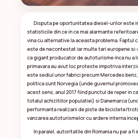
Disputa pe oportunitatea diesel-urilor este in t
statisticile din ce in ce mai alarmante referitoar
vina cu alternative la aceasta problema. Faptul
este de necontestat iar multe tari europene si-
ca gigant producator de autoturisme inca nu a lua
primavara au avut loc proteste impotriva interzic
este sediul unor fabrici precum Mercedes benz,
politica sunt Norvegia (unde guvernul promoveaz
acest sens, anul 2017 fiind punctul de reper in c
totalul achizitiilor populatiei) si Danemarca (un
performanta realizarii de piste de biciclete/tro
vanzarea autoturismelor cu ardere interna ince
In paralel, autoritatile din Romania nu par a fi