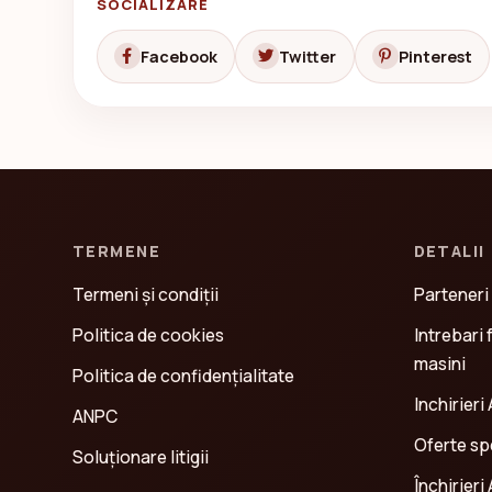
SOCIALIZARE
Facebook
Twitter
Pinterest
TERMENE
DETALII
Termeni și condiții
Parteneri
Politica de cookies
Intrebari 
masini
Politica de confidenţialitate
Inchirieri 
ANPC
Oferte spe
Soluționare litigii
Închirieri