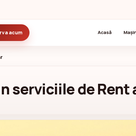
(current)
rva acum
Acasă
Mașin
ar
n serviciile de Rent 