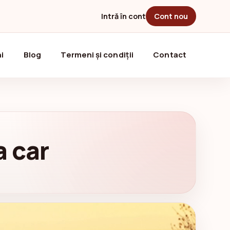
Intră în cont
Cont nou
i
Blog
Termeni și condiții
Contact
a car