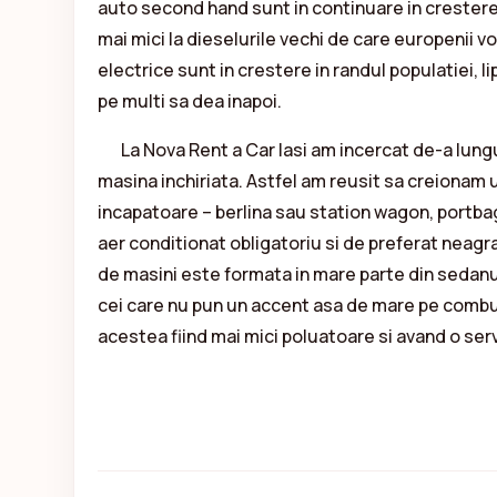
auto second hand sunt in continuare in crestere 
mai mici la dieselurile vechi de care europenii vo
electrice sunt in crestere in randul populatiei, lip
pe multi sa dea inapoi.
La Nova Rent a Car Iasi am incercat de-a lungul a
masina inchiriata. Astfel am reusit sa creionam 
incapatoare – berlina sau station wagon, portb
aer conditionat obligatoriu si de preferat neagr
de masini este formata in mare parte din sedanur
cei care nu pun un accent asa de mare pe combust
acestea fiind mai mici poluatoare si avand o serv