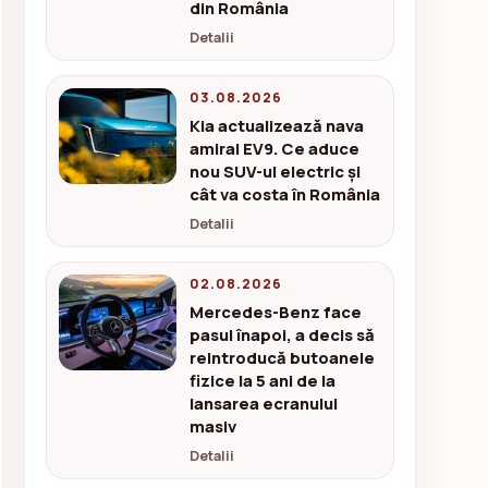
din România
Detalii
03.08.2026
Kia actualizează nava
amiral EV9. Ce aduce
nou SUV-ul electric și
cât va costa în România
Detalii
02.08.2026
Mercedes-Benz face
pasul înapoi, a decis să
reintroducă butoanele
fizice la 5 ani de la
lansarea ecranului
masiv
Detalii