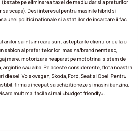
(bazate pe eliminarea taxei de mediu dar si a preturilor
r sa scape). Desi interesul pentru masinile hibrid si
sa unei politici nationale si a statiilor de incarcare ii fac
nilor sa intuim care sunt asteptarile clientilor de la o
un sablon al preferitelor lor: masina/brand nemtesc,
agaj mare, motorizare neaparat pe mototrina, sistem de
a, argintie sau alba. Pe aceste considerente, flota noastra
i diesel, Volskwagen, Skoda, Ford, Seat si Opel. Pentru
ibil, firma a inceput sa achizitioneze si masini benzina,
isare mult mai facila si mai «budget friendly».