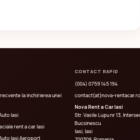
CONTACT RAPID
(004) 0759 145 194
frecvente la inchirierea unei
contact(at)nova-rentacar.r
Nova Rent a Car Iasi
Auto Iasi
Str. Vasile Lupu nr 13, Interse
Bucsinescu
ciale rent a car Iasi
Iasi, Iasi
 Auto Iași Aeroport
700309, Romania