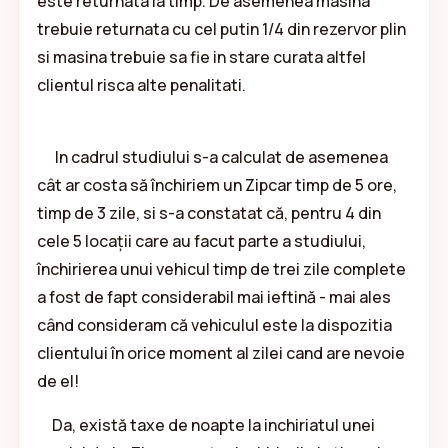
este returnata la timp. De asemenea masina
trebuie returnata cu cel putin 1/4 din rezervor plin
si masina trebuie sa fie in stare curata altfel
clientul risca alte penalitati.
In cadrul studiului s-a calculat de asemenea
cât ar costa să închiriem un Zipcar timp de 5 ore,
timp de 3 zile, si s-a constatat că, pentru 4 din
cele 5 locații care au facut parte a studiului,
închirierea unui vehicul timp de trei zile complete
a fost de fapt considerabil mai ieftină - mai ales
când consideram că vehiculul este la dispozitia
clientului în orice moment al zilei cand are nevoie
de el!
Da, există taxe de noapte la inchiriatul unei