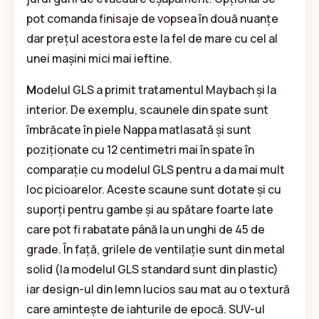
pot comanda finisaje de vopsea în două nuanțe
dar prețul acestora este la fel de mare cu cel al
unei mașini mici mai ieftine.
M
odelul GLS a primit tratamentul Maybach și la
interior. De exemplu, scaunele din spate sunt
îmbrăcate în piele Nappa matlasată și sunt
poziționate cu 12 centimetri mai în spate în
comparație cu modelul GLS pentru a da mai mult
loc picioarelor. Aceste scaune sunt dotate și cu
suporți pentru gambe și au spătare foarte late
care pot fi rabatate până la un unghi de 45 de
grade. În față, grilele de ventilație sunt din metal
solid (la modelul GLS standard sunt din plastic)
iar design-ul din lemn lucios sau mat au o textură
care amintește de iahturile de epocă. SUV-ul