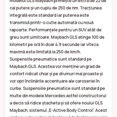
modelul GLS Maybach primește un extra de 22 de
cai putere și un cuplu de 250 de nm. Tracțiunea
integrală este standard iar puterea este
transmisă printr-o cutie automată cu nouă
rapoarte. Performanțele pentru un SUV atât de
greu sunt uimitoare. Maybach GLS atinge 100 de
kilometri pe oră în doar 4.9 secunde iar viteza
maximă este limitată la 250 de km/h.
Suspensiile pneumatice sunt standard pe
Maybach GLS. Acestea vor menține un grad de
confort ridicat chiar și pe drumuri mai proaste și
vor opri înclinările accentuare ale caroseriei în
curbe. Suspensiile pneumatice sunt standard pe
multe din modele Mercedes astfel constructorul
a decis să ridice ștacheta și să ofere noului GLS
Maybach, sistemul „E-Active Body Control”. Acest