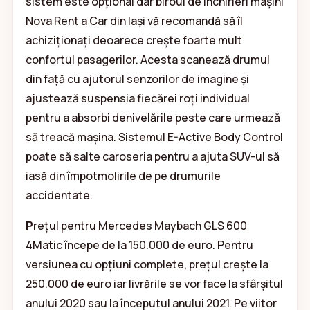
sistem este opțional dar biroul de închirieri mașini
Nova Rent a Car din Iași vă recomandă să îl
achiziționați deoarece crește foarte mult
confortul pasagerilor. Acesta scanează drumul
din față cu ajutorul senzorilor de imagine și
ajustează suspensia fiecărei roți individual
pentru a absorbi denivelările peste care urmează
să treacă mașina. Sistemul E-Active Body Control
poate să salte caroseria pentru a ajuta SUV-ul să
iasă din împotmolirile de pe drumurile
accidentate.
P
rețul pentru Mercedes Maybach GLS 600
4Matic începe de la 150.000 de euro. Pentru
versiunea cu opțiuni complete, prețul crește la
250.000 de euro iar livrările se vor face la sfârșitul
anului 2020 sau la începutul anului 2021. Pe viitor