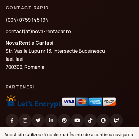
CONTACT RAPID
(004) 0759 145 194
contact(at)nova-rentacar.ro
Nova Rent a Car Iasi
Str. Vasile Lupu nr 13, Intersectie Bucsinescu
Iasi, Iasi
700309, Romania
PARTENERI
Acest site utilizează cookie-uri. Înainte de a continua navigarea