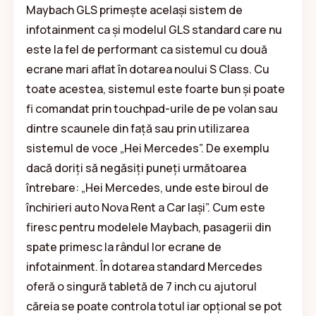
Maybach GLS primește același sistem de
infotainment ca și modelul GLS standard care nu
este la fel de performant ca sistemul cu două
ecrane mari aflat în dotarea noului S Class. Cu
toate acestea, sistemul este foarte bun și poate
fi comandat prin touchpad-urile de pe volan sau
dintre scaunele din față sau prin utilizarea
sistemul de voce „Hei Mercedes”. De exemplu
dacă doriți să negăsiți puneți următoarea
întrebare: „Hei Mercedes, unde este biroul de
închirieri auto Nova Rent a Car Iași”. Cum este
firesc pentru modelele Maybach, pasagerii din
spate primesc la rândul lor ecrane de
infotainment. În dotarea standard Mercedes
oferă o singură tabletă de 7 inch cu ajutorul
căreia se poate controla totul iar opțional se pot