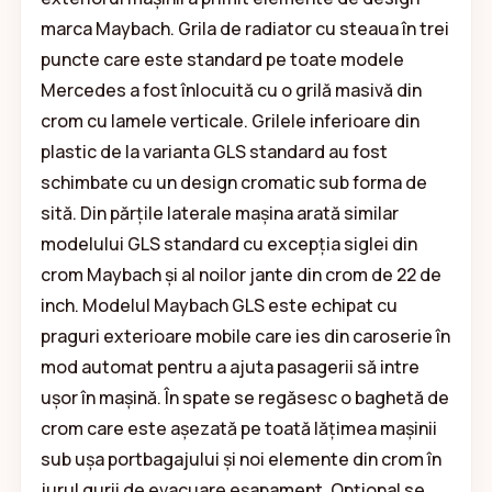
marca Maybach. Grila de radiator cu steaua în trei
puncte care este standard pe toate modele
Mercedes a fost înlocuită cu o grilă masivă din
crom cu lamele verticale. Grilele inferioare din
plastic de la varianta GLS standard au fost
schimbate cu un design cromatic sub forma de
sită. Din părțile laterale mașina arată similar
modelului GLS standard cu excepția siglei din
crom Maybach și al noilor jante din crom de 22 de
inch. Modelul Maybach GLS este echipat cu
praguri exterioare mobile care ies din caroserie în
mod automat pentru a ajuta pasagerii să intre
ușor în mașină. În spate se regăsesc o baghetă de
crom care este așezată pe toată lățimea mașinii
sub ușa portbagajului și noi elemente din crom în
jurul gurii de evacuare eșapament. Opțional se