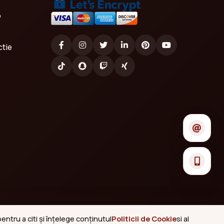
o
ctie
ntru a citi și înțelege conținutul
Politicii de Cookie
si al