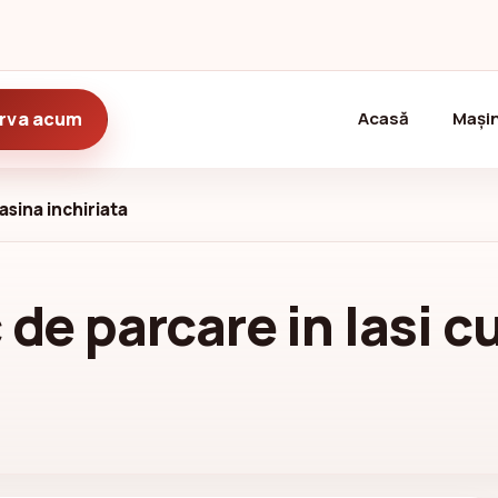
(current)
rva acum
Acasă
Mașin
asina inchiriata
 de parcare in Iasi 