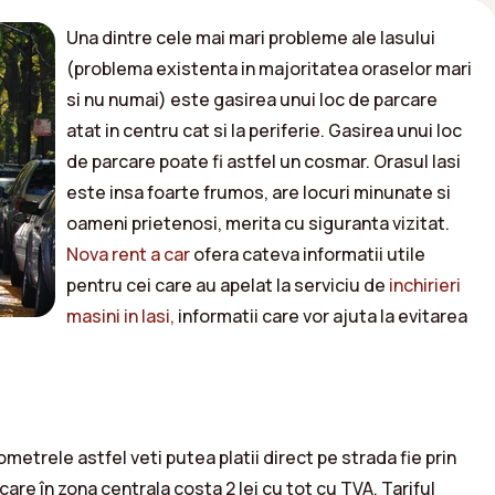
Una dintre cele mai mari probleme ale Iasului
(problema existenta in majoritatea oraselor mari
si nu numai) este gasirea unui loc de parcare
atat in centru cat si la periferie. Gasirea unui loc
de parcare poate fi astfel un cosmar. Orasul Iasi
este insa foarte frumos, are locuri minunate si
oameni prietenosi, merita cu siguranta vizitat.
Nova rent a car
ofera cateva informatii utile
pentru cei care au apelat la serviciu de
inchirieri
masini in Iasi,
informatii care vor ajuta la evitarea
trele astfel veti putea platii direct pe strada fie prin
are în zona centrala costa 2 lei cu tot cu TVA. Tariful