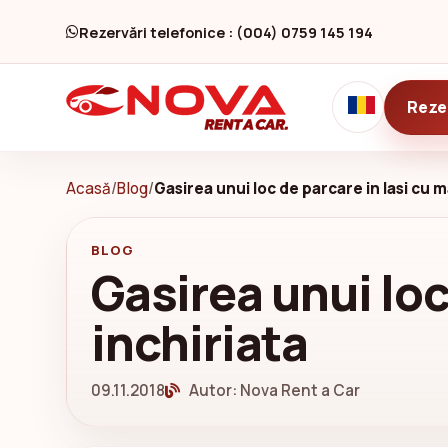
Rezervări telefonice : (004) 0759 145 194
Reze
Acasă
/
Blog
/
Gasirea unui loc de parcare in Iasi cu m
BLOG
Gasirea unui loc
inchiriata
09.11.2018
Autor: Nova Rent a Car