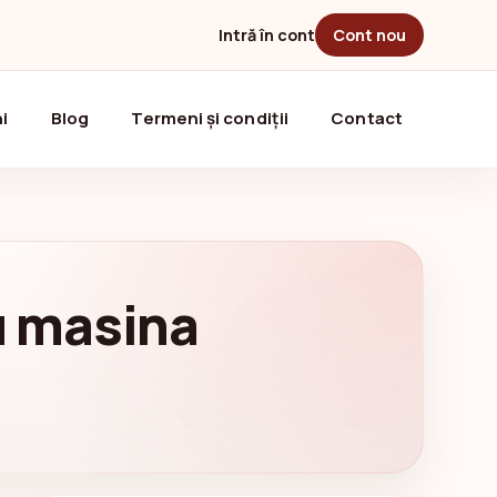
Intră în cont
Cont nou
i
Blog
Termeni și condiții
Contact
cu masina