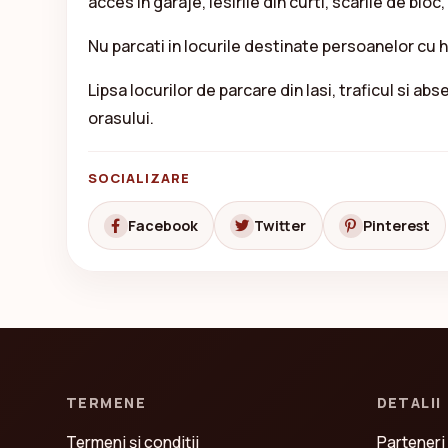
acces in garaje, iesirile din curti, scarile de bloc
Nu parcati in locurile destinate persoanelor cu 
Lipsa locurilor de parcare din Iasi, traficul si a
orasului.
SOCIALIZARE
Facebook
Twitter
Pinterest
TERMENE
DETALII
Termeni și condiții
Parteneri