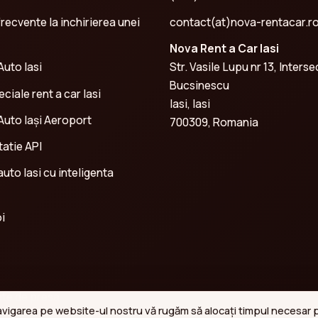
frecvente la inchirierea unei
contact(at)nova-rentacar.r
Nova Rent a Car Iasi
Auto Iasi
Str. Vasile Lupu nr 13, Interse
Bucsinescu
ciale rent a car Iasi
Iasi, Iasi
 Auto Iași Aeroport
700309, Romania
atie API
 auto Iasi cu inteligenta
i
te de presa
navigarea pe website-ul nostru vă rugăm să alocați timpul necesar pe