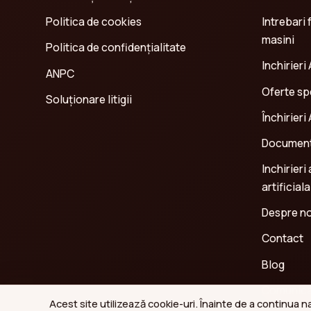
Politica de cookies
Intrebari 
masini
Politica de confidenţialitate
Inchirieri 
ANPC
Oferte spe
Soluționare litigii
Închirieri
Document
Inchirieri
artificiala
Despre no
Contact
Blog
Comunica
Acest site utilizează cookie-uri. Înainte de a continua 