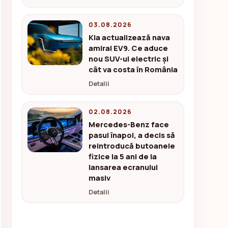
03.08.2026
Kia actualizează nava
amiral EV9. Ce aduce
nou SUV-ul electric și
cât va costa în România
Detalii
02.08.2026
Mercedes-Benz face
pasul înapoi, a decis să
reintroducă butoanele
fizice la 5 ani de la
lansarea ecranului
masiv
Detalii