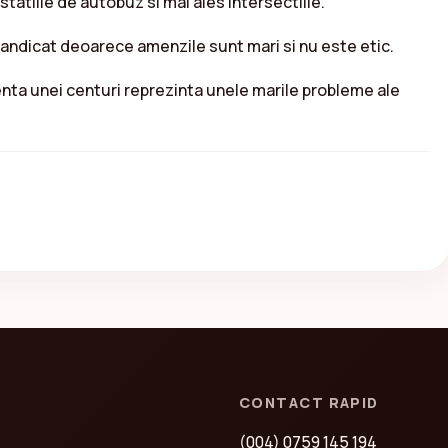
, statiile de autobuz si mai ales intersectiile.
handicat deoarece amenzile sunt mari si nu este etic.
bsenta unei centuri reprezinta unele marile probleme ale
CONTACT RAPID
(004) 0759 145 194