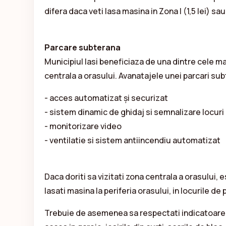
difera daca veti lasa masina in Zona I (1,5 lei) sau 
Parcare subterana
Municipiul Iasi beneficiaza de una dintre cele m
centrala a orasului. Avanatajele unei parcari su
- acces automatizat şi securizat
- sistem dinamic de ghidaj si semnalizare locuri
- monitorizare video
- ventilatie si sistem antiincendiu automatizat
Daca doriti sa vizitati zona centrala a orasului, e
lasati masina la periferia orasului, in locurile de
Trebuie de asemenea sa respectati indicatoarele