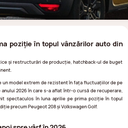
 poziție în topul vânzărilor auto din
ice și restructurări de producție, hatchback-ul de buget
inent.
un model extrem de rezistent în fața fluctuațiilor de pe
 anului 2026 în care s-a aflat într-o cursă de recuperare,
t spectaculos în luna aprilie pe prima poziție în topul
tradiție precum Peugeot 208 și Volkswagen Golf.
apoi spre vârf în 2026