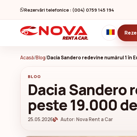
Rezervări telefonice : (004) 0759 145 194
Reze
Acasă
/
Blog
/
Dacia Sandero redevine numărul 1 în Eu
BLOG
Dacia Sandero r
peste 19.000 de 
25.05.2026
Autor: Nova Rent a Car