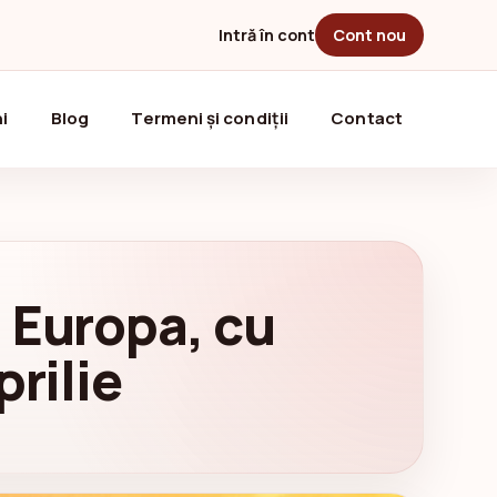
Intră în cont
Cont nou
i
Blog
Termeni și condiții
Contact
 Europa, cu
prilie