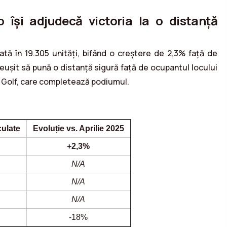
o își adjudecă victoria la o distanță
lată în 19.305 unități, bifând o creștere de 2,3% față de
reușit să pună o distanță sigură față de ocupantul locului
 Golf, care completează podiumul.
culate
Evoluție vs. Aprilie 2025
+2,3%
N/A
N/A
N/A
-18%