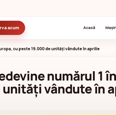
(current)
rva acum
Acasă
Mașin
ropa, cu peste 19.000 de unități vândute în aprilie
edevine numărul 1 în
unități vândute în a