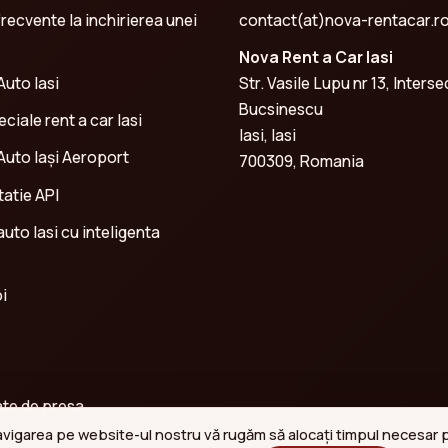
frecvente la inchirierea unei
contact(at)nova-rentacar.r
Nova Rent a Car Iasi
Auto Iasi
Str. Vasile Lupu nr 13, Interse
Bucsinescu
ciale rent a car Iasi
Iasi, Iasi
 Auto Iași Aeroport
700309, Romania
atie API
 auto Iasi cu inteligenta
i
te de presa
navigarea pe website-ul nostru vă rugăm să alocați timpul necesar pe