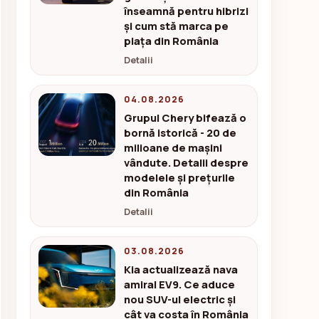
înseamnă pentru hibrizi
și cum stă marca pe
piața din România
Detalii
04.08.2026
Grupul Chery bifează o
bornă istorică - 20 de
milioane de mașini
vândute. Detalii despre
modelele și prețurile
din România
Detalii
03.08.2026
Kia actualizează nava
amiral EV9. Ce aduce
nou SUV-ul electric și
cât va costa în România