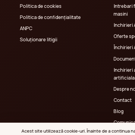
Politica de cookies
Intrebari 
masini
Politica de confidenţialitate
Inchirieri 
ANPC
Oferte spe
Soluționare litigii
Închirieri
Document
Inchirieri
artificiala
Despre no
Contact
Blog
Comunica
Acest site utilizează cookie-uri. Înainte de a continua 