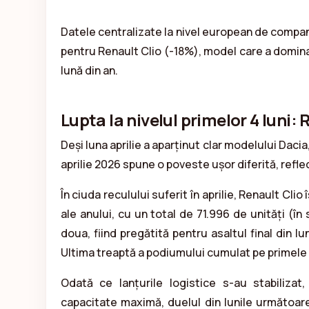
Datele centralizate la nivel european de compan
pentru Renault Clio (-18%), model care a dominat
lună din an.
Lupta la nivelul primelor 4 luni:
Deși luna aprilie a aparținut clar modelului Daci
aprilie 2026 spune o poveste ușor diferită, refl
În ciuda reculului suferit în aprilie, Renault Clio
ale anului, cu un total de 71.996 de unități (î
doua, fiind pregătită pentru asaltul final din lu
Ultima treaptă a podiumului cumulat pe primele
Odată ce lanțurile logistice s-au stabilizat,
capacitate maximă, duelul din lunile următoare