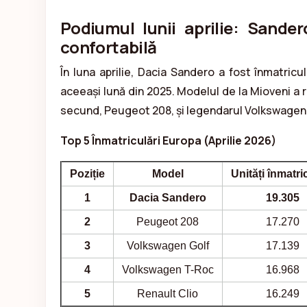
Podiumul lunii aprilie: Sander
confortabilă
În luna aprilie, Dacia Sandero a fost înmatricu
aceeași lună din 2025. Modelul de la Mioveni a 
secund, Peugeot 208, și legendarul Volkswagen
Top 5 Înmatriculări Europa (Aprilie 2026)
Poziție
Model
Unități înmatri
1
Dacia Sandero
19.305
2
Peugeot 208
17.270
3
Volkswagen Golf
17.139
4
Volkswagen T-Roc
16.968
5
Renault Clio
16.249