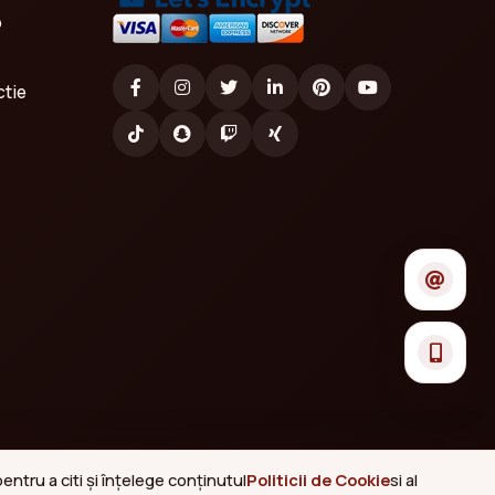
o
ctie
ntru a citi și înțelege conținutul
Politicii de Cookie
si al