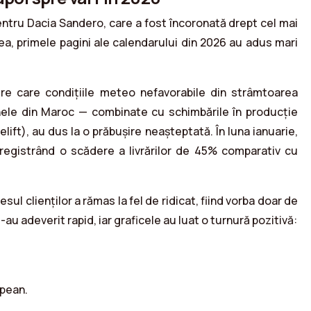
entru Dacia Sandero, care a fost încoronată drept cel mai
, primele pagini ale calendarului din 2026 au adus mari
re care condițiile meteo nefavorabile din strâmtoarea
inele din Maroc — combinate cu schimbările în producție
lift), au dus la o prăbușire neașteptată. În luna ianuarie,
registrând o scădere a livrărilor de 45% comparativ cu
ul clienților a rămas la fel de ridicat, fiind vorba doar de
-au adeverit rapid, iar graficele au luat o turnură pozitivă:
opean.