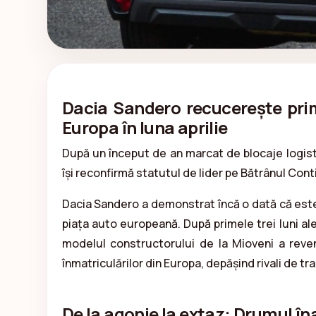
Dacia Sandero recucerește prima
Europa în luna aprilie
După un început de an marcat de blocaje logist
își reconfirmă statutul de lider pe Bătrânul Cont
Dacia Sandero a demonstrat încă o dată că este 
piața auto europeană. După primele trei luni ale
modelul constructorului de la Mioveni a reveni
înmatriculărilor din Europa, depășind rivali de 
De la agonie la extaz: Drumul în