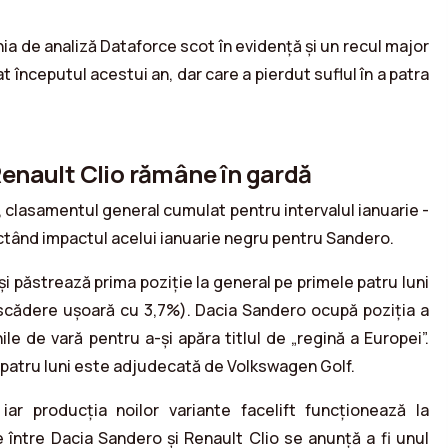
ia de analiză Dataforce scot în evidență și un recul major
 începutul acestui an, dar care a pierdut suflul în a patra
 Renault Clio rămâne în gardă
a, clasamentul general cumulat pentru intervalul ianuarie -
ectând impactul acelui ianuarie negru pentru Sandero.
 își păstrează prima poziție la general pe primele patru luni
n scădere ușoară cu 3,7%). Dacia Sandero ocupă poziția a
nile de vară pentru a-și apăra titlul de „regină a Europei”.
 patru luni este adjudecată de Volkswagen Golf.
 iar producția noilor variante facelift funcționează la
 între Dacia Sandero și Renault Clio se anunță a fi unul