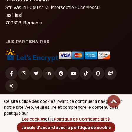
Str. Vasile Lupu nr 13, Intersectie Bucsinescu
Iasi, Iasi
700309, Romania
LES PARTENAIRES
Ce site utilise des cookies. Avant de continuer à naviguer sur
notre site Web, veuillez lire et comprendre le contenu de la
politique sur
Les cookies
et la
Politique de Confidentialité
.
2026 © Nova Rent a Car
https://www.nova-rentacar.ro
Je suis d'accord avec la politique de cookie